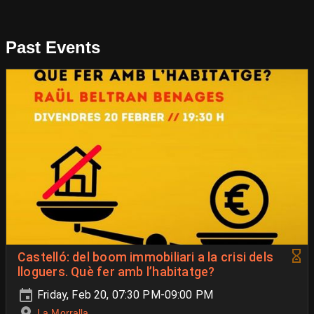
Past Events
Castelló: del boom immobiliari a la crisi dels
lloguers. Què fer amb l’habitatge?
Friday, Feb 20, 07:30 PM-09:00 PM
La Morralla