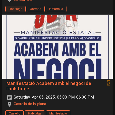
Habitatge
Xarrada
laMorralla
Manifestació Acabem amb el negoci de
l'habitatge
Saturday, Apr 05, 2025, 05:00 PM-06:30 PM
Castelló de la plana
Castelló
Habitatge
Manifestació