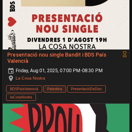
Presentació nou single Bandit i BDS País
Valencià
Friday, Aug 01, 2025, 07:00 PM-08:30 PM
La Cosa Nostra
BDSPaísValencià
Palestina
PresentacióDeDisc
laCosaNostra