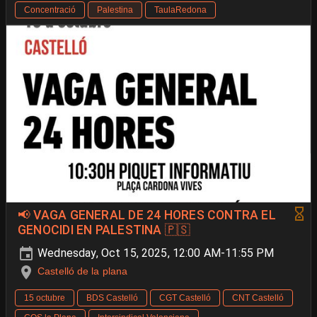
Concentració
Palestina
TaulaRedona
📢 VAGA GENERAL DE 24 HORES CONTRA EL
GENOCIDI EN PALESTINA 🇵🇸
Wednesday, Oct 15, 2025, 12:00 AM-11:55 PM
Castelló de la plana
15 octubre
BDS Castelló
CGT Castelló
CNT Castelló